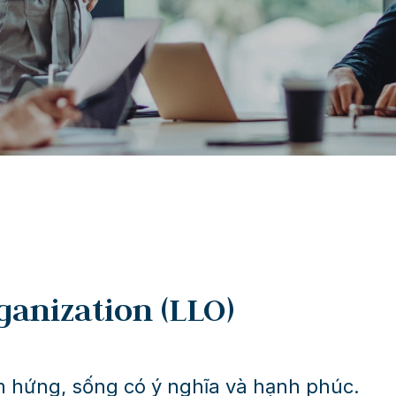
vững vàng, nâng cao sự hiện diện và
hiệu suất bền vững.
TÌM HIỂU THÊM
ganization (LLO)
m hứng, sống có ý nghĩa và hạnh phúc.