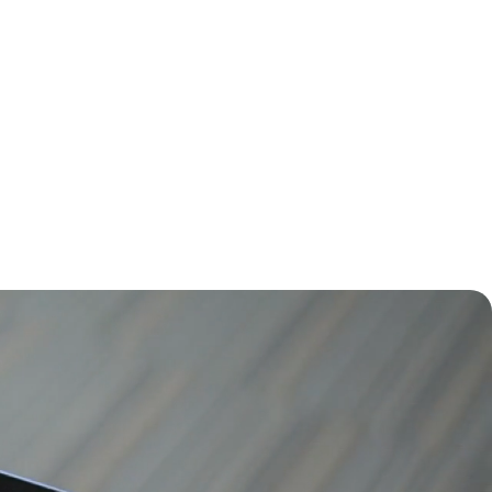
ớng tới một tương lai mở rộng và phát
iển toàn cầu cho Việt Nam.