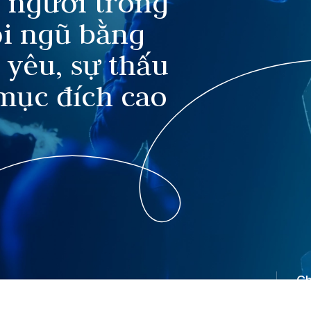
 người trong
ội ngũ bằng
 yêu, sự thấu
mục đích cao
Ch
tr