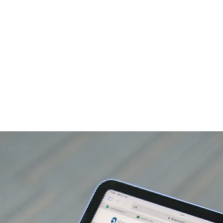
hư
tr