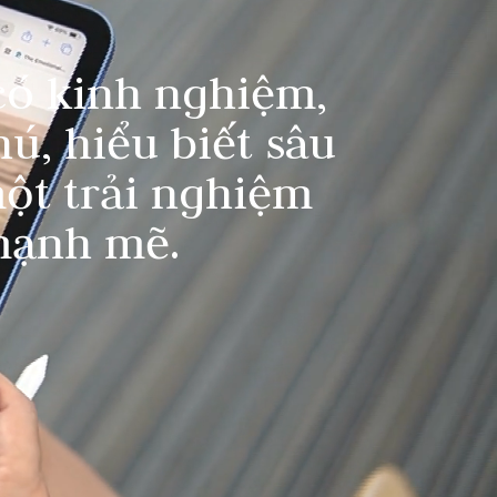
có kinh nghiệm,
ú, hiểu biết sâu
một trải nghiệm
mạnh mẽ.