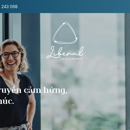
8 243 068
Zen Leadership
Chuyển hóa bản
thân từ bên trong &
Lãnh đạo bằng sự
truyền cảm hứng,
hiện diện và cộng
húc.
hưởng
Với sự kết hợp của khoa học hiện đại,
Zen và lãnh đạo hiện thân, khóa đào
tạo giúp nhà lãnh đạo xây dựng nội lực