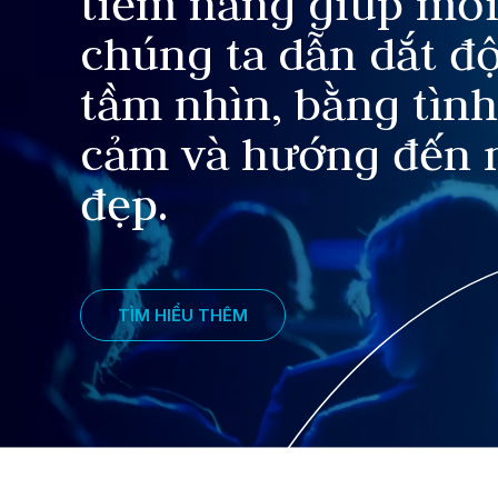
tiềm năng giúp mỗi
chúng ta dẫn dắt đ
tầm nhìn, bằng tình
cảm và hướng đến 
đẹp.
TÌM HIỂU THÊM