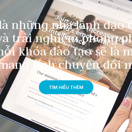
 là những nhà lãnh đạo 
và trải nghiệm phong ph
ỗi khóa đào tạo sẽ là 
 mang tính chuyển đổi 
TÌM HIỂU THÊM