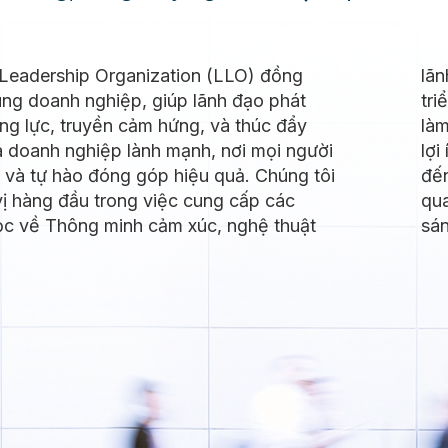
 Leadership Organization (LLO) đồng
o, khai vấn để giúp các cá nhân phát
ng doanh nghiệp, giúp lãnh đạo phát
oàn diện và doanh nghiệp có môi trường
ăng lực, truyền cảm hứng, và thúc đẩy
 tích cực, hiệu quả. Chúng tôi luôn đặt
 doanh nghiệp lành mạnh, nơi mọi người
 khách hàng lên hàng đầu, cam kết mang
 và tự hào đóng góp hiệu quả. Chúng tôi
ng giá trị thực sự cho khách hàng thông
vị hàng đầu trong việc cung cấp các
ng chương trình đào tạo chất lượng và
ọc về Thông minh cảm xúc, nghệ thuật
sán