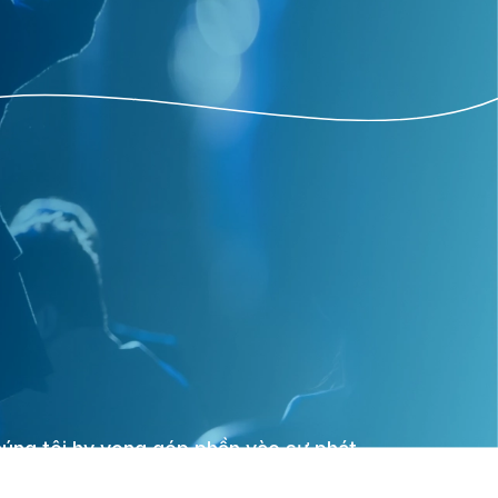
úng tôi hy vọng góp phần vào sự phát
iển toàn diện của thế hệ trẻ Việt Nam,