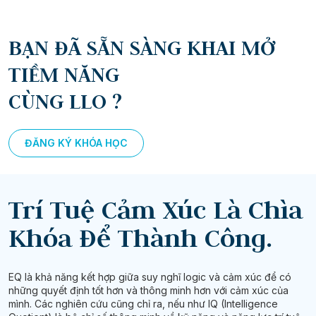
BẠN ĐÃ SẴN SÀNG KHAI MỞ
TIỀM NĂNG
CÙNG LLO ?
ĐĂNG KÝ KHÓA HỌC
Trí Tuệ Cảm Xúc Là Chìa
Khóa Để Thành Công.
EQ là khả năng kết hợp giữa suy nghĩ logic và cảm xúc để có
những quyết định tốt hơn và thông minh hơn với cảm xúc của
mình. Các nghiên cứu cũng chỉ ra, nếu như IQ (Intelligence